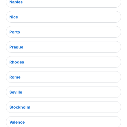
Naples
Nice
Porto
Prague
Rhodes
Rome
Seville
Stockholm
Valence