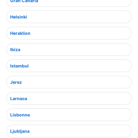
Gran Canaria
Helsinki
Heraklion
Ibiza
Istambul
Jerez
Larnaca
Lisbonne
Ljubljana