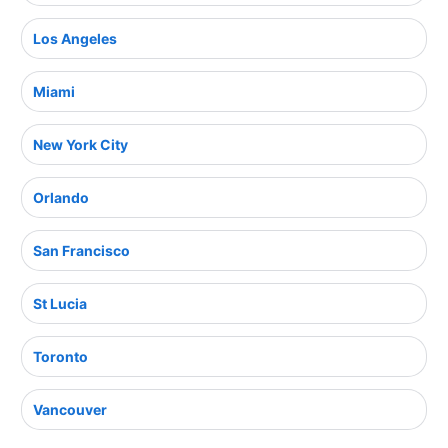
Los Angeles
Miami
New York City
Orlando
San Francisco
St Lucia
Toronto
Vancouver