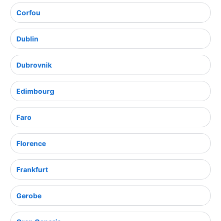
Corfou
Dublin
Dubrovnik
Edimbourg
Faro
Florence
Frankfurt
Gerobe