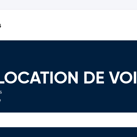
s
 LOCATION DE VO
s
e