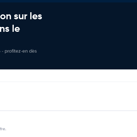
on sur les
ns le
 - profitez-en dès
fre.