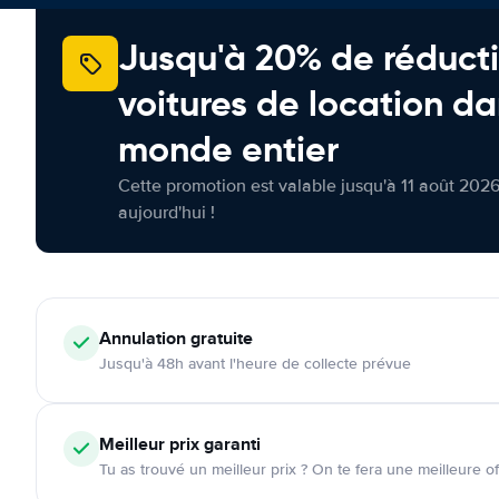
Jusqu'à 20% de réducti
voitures de location da
monde entier
Cette promotion est valable jusqu'à 11 août 2026
aujourd'hui !
Annulation
gratuite
Jusqu'à 48h avant l'heure de collecte prévue
Meilleur prix garanti
Tu as trouvé un meilleur prix ? On te fera une meilleure of