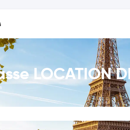
s
asse LOCATION D
s