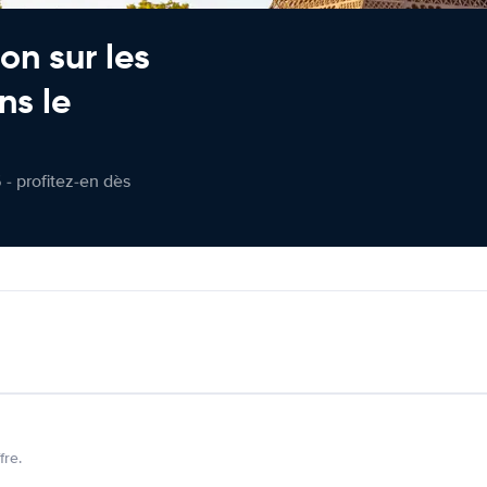
on sur les
ns le
 - profitez-en dès
fre.