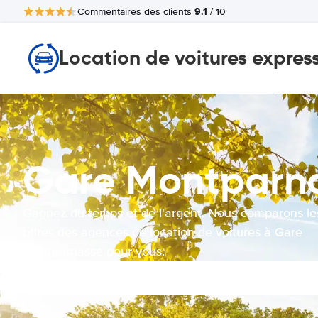
9.1
Commentaires des clients
/ 10
Location de voitures expres
Gare Montparn
Gagnez du temps et de l'argent. Nous comparons le
offres des agences de location de voitures à Gare
Montparnasse pour vous.