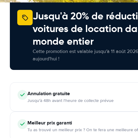
Jusqu'à 20% de réducti
voitures de location da
monde entier
Cette promotion est valable jusqu'à 11 août 2026
aujourd'hui !
Annulation
gratuite
Jusqu'à 48h avant l'heure de collecte prévue
Meilleur prix garanti
Tu as trouvé un meilleur prix ? On te fera une meilleure of