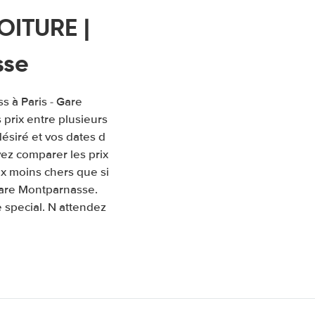
OITURE |
sse
s à Paris - Gare
prix entre plusieurs
désiré et vos dates d
ez comparer les prix
ix moins chers que si
 Gare Montparnasse.
 special. N attendez