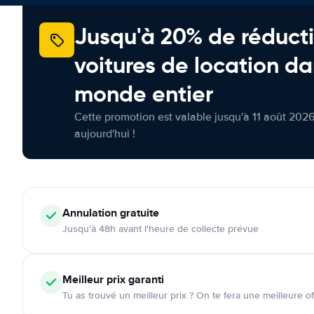
Jusqu'à 20% de réducti
voitures de location da
monde entier
Cette promotion est valable jusqu'à 11 août 2026
aujourd'hui !
Annulation
gratuite
Jusqu'à 48h avant l'heure de collecte prévue
Meilleur prix garanti
Tu as trouvé un meilleur prix ? On te fera une meilleure of