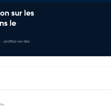
on sur les
ns le
 - profitez-en dès
fre.