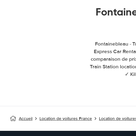
Fontain
Fontainebleau - Tr
Express Car Rental
comparaison de prix
Train Station locati
✓ Ki
Accueil
Location de voitures France
Location de voitur