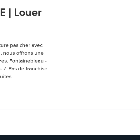
 | Louer
iture pas cher avec
n, nous offrons une
res. Fontainebleau -
és ✓ Pas de franchise
uites