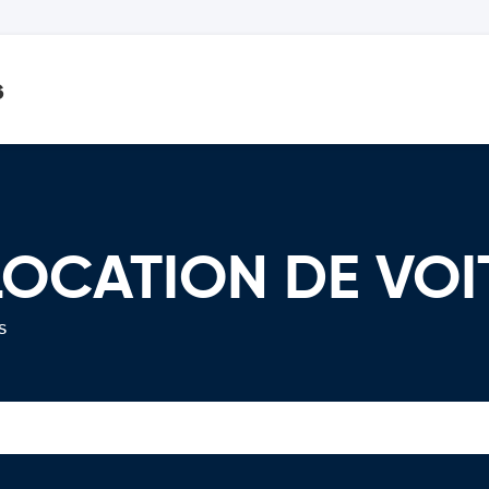
s
 LOCATION DE VO
s