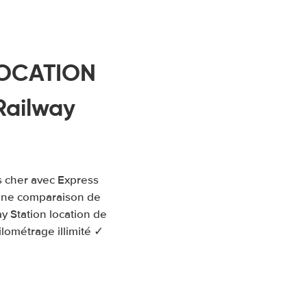
 LOCATION
Railway
s cher avec Express
 une comparaison de
y Station location de
lométrage illimité ✓