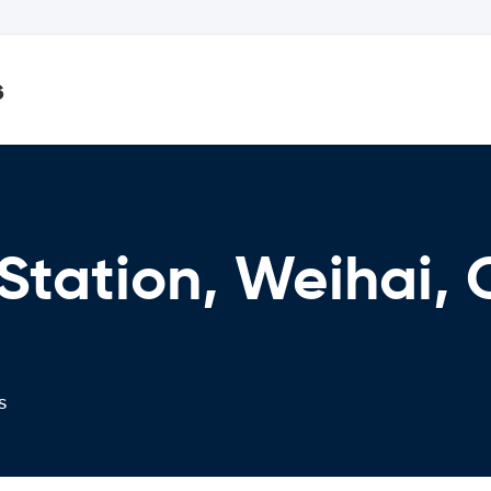
s
 Station, Weihai
s