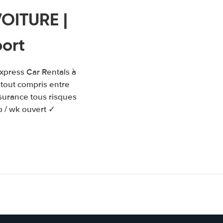
VOITURE |
port
Express Car Rentals à
 tout compris entre
ssurance tous risques
p / wk ouvert ✓