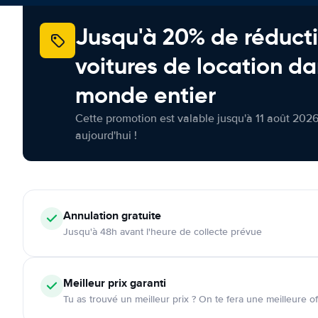
Jusqu'à 20% de réducti
voitures de location da
monde entier
Cette promotion est valable jusqu'à 11 août 2026
aujourd'hui !
Annulation
gratuite
Jusqu'à 48h avant l'heure de collecte prévue
Meilleur prix garanti
Tu as trouvé un meilleur prix ? On te fera une meilleure of