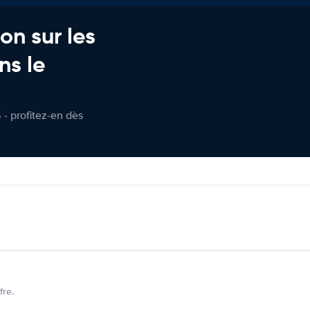
on sur les
ns le
 - profitez-en dès
fre.