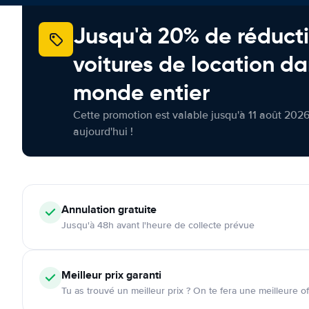
Jusqu'à 20% de réducti
voitures de location da
monde entier
Cette promotion est valable jusqu'à 11 août 2026
aujourd'hui !
Annulation
gratuite
Jusqu'à 48h avant l'heure de collecte prévue
Meilleur prix garanti
Tu as trouvé un meilleur prix ? On te fera une meilleure of