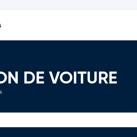
s
ON DE VOITURE
s