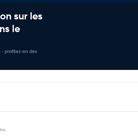
on sur les
ns le
 - profitez-en dès
fre.