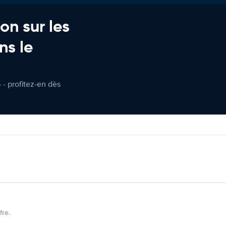
on sur les
ns le
 - profitez-en dès
fre.