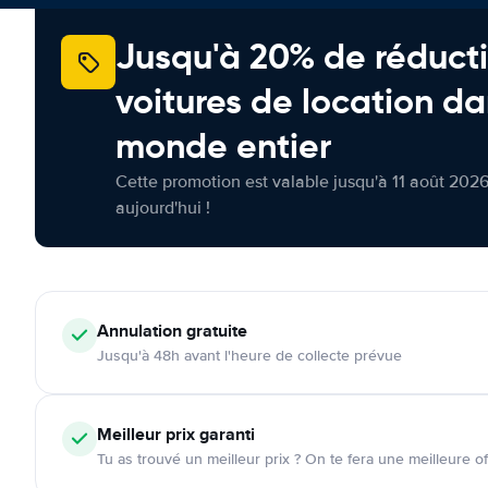
Jusqu'à 20% de réducti
voitures de location da
monde entier
Cette promotion est valable jusqu'à 11 août 2026
aujourd'hui !
Annulation
gratuite
Jusqu'à 48h avant l'heure de collecte prévue
Meilleur prix garanti
Tu as trouvé un meilleur prix ? On te fera une meilleure of