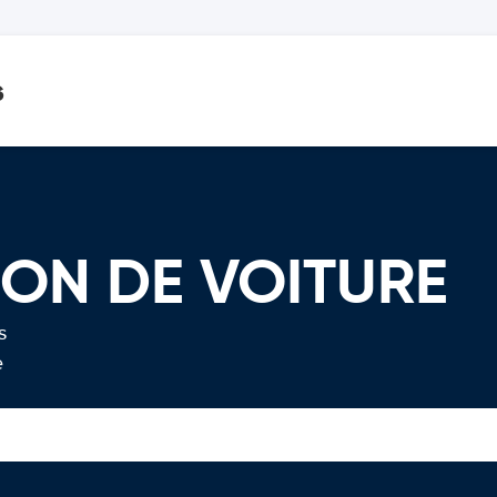
s
ION DE VOITURE
s
e