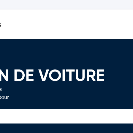
s
N DE VOITURE
s
pour