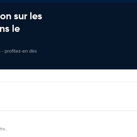
on sur les
ns le
 - profitez-en dès
fre.