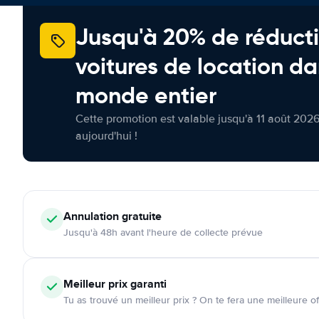
Jusqu'à 20% de réducti
voitures de location da
monde entier
Cette promotion est valable jusqu'à 11 août 2026
aujourd'hui !
Annulation
gratuite
Jusqu'à 48h avant l'heure de collecte prévue
Meilleur prix garanti
Tu as trouvé un meilleur prix ? On te fera une meilleure of