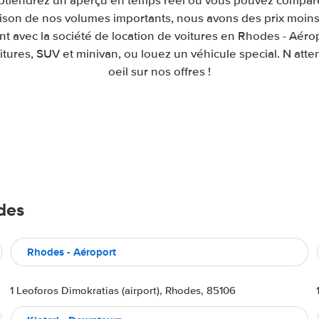
obtiendrez un aperçu en temps réel où vous pouvez comparer
raison de nos volumes importants, nous avons des prix moins
t avec la société de location de voitures en Rhodes - Aér
itures, SUV et minivan, ou louez un véhicule special. N atte
oeil sur nos offres !
des
Rhodes - Aéroport
1 Leoforos Dimokratias (airport), Rhodes, 85106