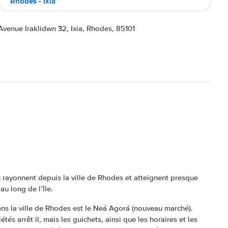
Rhodes - Ixia
Avenue Iraklidwn 32, Ixia, Rhodes, 85101
c rayonnent depuis la ville de Rhodes et atteignent presque
u long de l’île.
ans la ville de Rhodes est le Neá Agorá (nouveau marché).
és arrêt il, mais les guichets, ainsi que les horaires et les