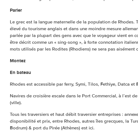
Parler
Le grec est la langue maternelle de la population de Rhodes. T
élevé du tourisme anglais et dans une moindre mesure allemand
parlée par la plupart des gens avec que le voyageur vient en co
être décrit comme un « sing-song », à forte connotation italie
mots utilisés par les Rodites (Rhodiens) ne sera pas aisément 
Montez
En bateau
Rhodes est accessible par ferry, Symi, Tilos, Fethiye, Datca e
Navires de croisière escale dans le Port Commercial, à l’est de 
(ville).
Tous les traversiers et haut débit traversier entreprises : anne
disponibilité et prix, entre Rhodes, autres îles grecques, la Tu
Bodrum) & port du Pirée (Athènes) est ici.