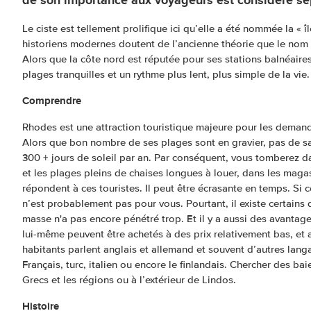
Le ciste est tellement prolifique ici qu’elle a été nommée la « î
historiens modernes doutent de l’ancienne théorie que le nom 
Alors que la côte nord est réputée pour ses stations balnéai
plages tranquilles et un rythme plus lent, plus simple de la vie.
Comprendre
Rhodes est une attraction touristique majeure pour les demand
Alors que bon nombre de ses plages sont en gravier, pas de sab
300 + jours de soleil par an. Par conséquent, vous tomberez dan
et les plages pleins de chaises longues à louer, dans les magas
répondent à ces touristes. Il peut être écrasante en temps. Si
n’est probablement pas pour vous. Pourtant, il existe certain
masse n'a pas encore pénétré trop. Et il y a aussi des avanta
lui-même peuvent être achetés à des prix relativement bas, et 
habitants parlent anglais et allemand et souvent d’autres lan
Français, turc, italien ou encore le finlandais. Chercher des ba
Grecs et les régions ou à l’extérieur de Lindos.
Histoire