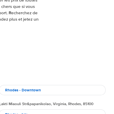
 les prix de toutes
 chers que si vous
oport. Recherchez de
ndez plus et jetez un
Rhodes - Downtown
1,akti Miaouli Str&papanikolao, Virginia, Rhodes, 85100