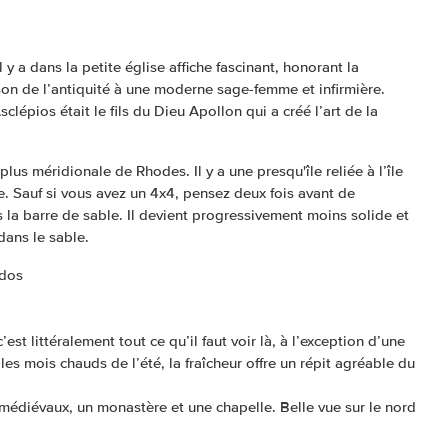
Il y a dans la petite église affiche fascinant, honorant la
ison de l’antiquité à une moderne sage-femme et infirmière.
lépios était le fils du Dieu Apollon qui a créé l’art de la
plus méridionale de Rhodes. Il y a une presqu'île reliée à l’île
e. Sauf si vous avez un 4x4, pensez deux fois avant de
s la barre de sable. Il devient progressivement moins solide et
 dans le sable.
ndos
est littéralement tout ce qu’il faut voir là, à l’exception d’une
 les mois chauds de l’été, la fraîcheur offre un répit agréable du
 médiévaux, un monastère et une chapelle. Belle vue sur le nord