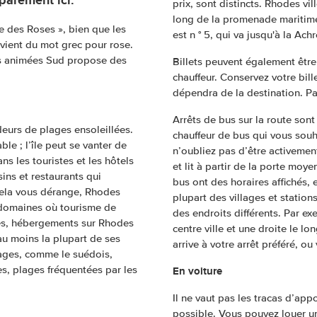
prix, sont distincts. Rhodes vil
long de la promenade maritime
le des Roses », bien que les
est n ° 5, qui va jusqu'à la Ach
vient du mot grec pour rose.
res animées Sud propose des
Billets peuvent également être
chauffeur. Conservez votre bille
dépendra de la destination. Pa
Arrêts de bus sur la route son
eurs de plages ensoleillées.
chauffeur de bus qui vous sou
le ; l’île peut se vanter de
n’oubliez pas d’être activement
s les touristes et les hôtels
et lit à partir de la porte moye
ins et restaurants qui
bus ont des horaires affichés,
 cela vous dérange, Rhodes
plupart des villages et station
s domaines où tourisme de
des endroits différents. Par exe
ges, hébergements sur Rhodes
centre ville et une droite le 
au moins la plupart de ses
arrive à votre arrêt préféré, o
gages, comme le suédois,
ies, plages fréquentées par les
En voiture
Il ne vaut pas les tracas d’appo
possible. Vous pouvez louer un