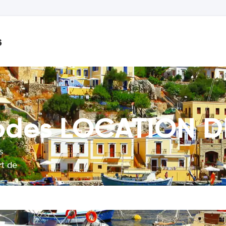
s
odes LOCATION D
s
rt de