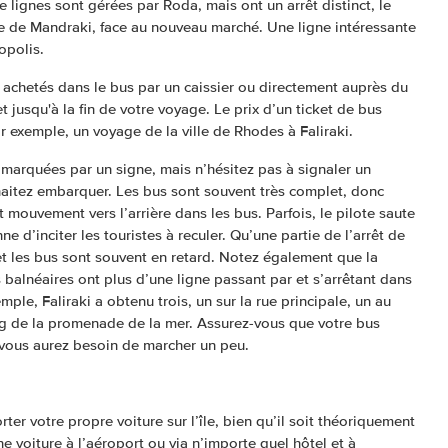
le lignes sont gérées par Roda, mais ont un arrêt distinct, le
 de Mandraki, face au nouveau marché. Une ligne intéressante
ropolis.
 achetés dans le bus par un caissier ou directement auprès du
t jusqu'à la fin de votre voyage. Le prix d’un ticket de bus
r exemple, un voyage de la ville de Rhodes à Faliraki.
t marquées par un signe, mais n’hésitez pas à signaler un
haitez embarquer. Les bus sont souvent très complet, donc
 mouvement vers l’arrière dans les bus. Parfois, le pilote saute
nne d’inciter les touristes à reculer. Qu’une partie de l’arrêt de
 et les bus sont souvent en retard. Notez également que la
s balnéaires ont plus d’une ligne passant par et s’arrêtant dans
mple, Faliraki a obtenu trois, un sur la rue principale, un au
long de la promenade de la mer. Assurez-vous que votre bus
u vous aurez besoin de marcher un peu.
rter votre propre voiture sur l’île, bien qu’il soit théoriquement
e voiture à l’aéroport ou via n’importe quel hôtel et à