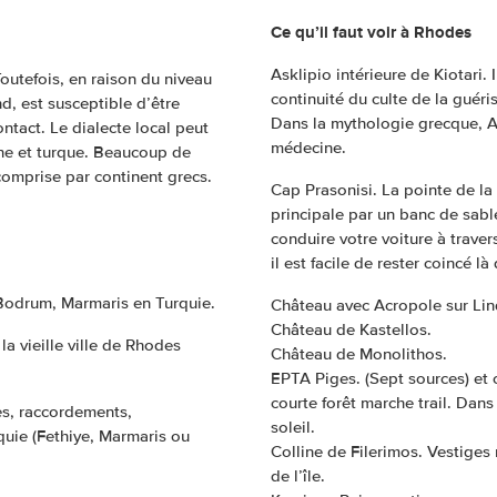
Ce qu’il faut voir à Rhodes
Asklipio intérieure de Kiotari. 
outefois, en raison du niveau
continuité du culte de la guér
, est susceptible d’être
Dans la mythologie grecque, Asc
ntact. Le dialecte local peut
médecine.
nne et turque. Beaucoup de
comprise par continent grecs.
Cap Prasonisi. La pointe de la 
principale par un banc de sabl
conduire votre voiture à traver
il est facile de rester coincé là
t Bodrum, Marmaris en Turquie.
Château avec Acropole sur Li
Château de Kastellos.
la vieille ville de Rhodes
Château de Monolithos.
EPTA Piges. (Sept sources) et c’
courte forêt marche trail. Dans
xes, raccordements,
soleil.
rquie (Fethiye, Marmaris ou
Colline de Filerimos. Vestiges
de l’île.