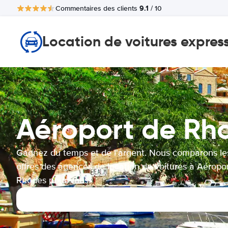
9.1
Commentaires des clients
/ 10
Location de voitures expres
Aéroport de Rh
Gagnez du temps et de l'argent. Nous comparons le
offres des agences de location de voitures à Aéropo
Rhodes pour vous.