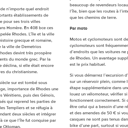
beaucoup de revendeurs locaux
 de n’importe quel endroit
l’île, bien que les routes à l’i
portants établissements de
que les chemins de terre.
e pour ses trois villes
dans Homère. En 408 bce ces
Par moto
ppelée Rhodes. L’île et la ville
Motos et cyclomoteurs sont des
histoire grecque et romaine,
cyclomoteurs sont fréquemment
 la ville de Demetrios
d’endroits que les voitures ne 
Rhodes devint très prospère
de Rhodes. Un avantage supplém
uents du monde grec. Par la
est le prix habituel.
déclina, si elle était encore
res du christianisme.
Si vous démarrez l’excursion d
sur un réservoir plein, comme l
siècle sur est tombé sous
étape supplémentaire dans une
-âge, importance de Rhodes une
louez un vélomoteur, vérifier s
s Vénitiens, puis des Génois,
fonctionnent correctement. Si c
sés qui reprend les parties de
être celui qui a besoin d’une r
les Templiers et se réfugia à
et des amendes de 50 € si vous
ndant deux siècles et intégrer
casques ne sont pas tenus dans
 ce que l’île fut conquise par
bike d’une part, surtout si vous
re Ottoman.