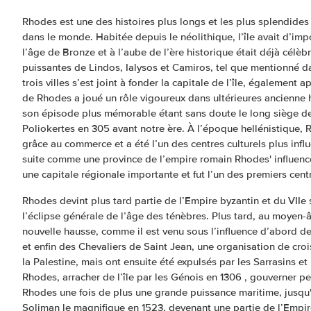
Rhodes est une des histoires plus longs et les plus splendides
dans le monde. Habitée depuis le néolithique, l’île avait d’im
l’âge de Bronze et à l’aube de l’ère historique était déjà célèbr
puissantes de Lindos, Ialysos et Camiros, tel que mentionné 
trois villes s’est joint à fonder la capitale de l’île, également a
de Rhodes a joué un rôle vigoureux dans ultérieures ancienne 
son épisode plus mémorable étant sans doute le long siège de
Poliokertes en 305 avant notre ère. À l’époque hellénistique, 
grâce au commerce et a été l’un des centres culturels plus infl
suite comme une province de l’empire romain Rhodes' influence 
une capitale régionale importante et fut l’un des premiers cent
Rhodes devint plus tard partie de l’Empire byzantin et du VIIe 
l’éclipse générale de l’âge des ténèbres. Plus tard, au moyen
nouvelle hausse, comme il est venu sous l’influence d’abord de
et enfin des Chevaliers de Saint Jean, une organisation de croi
la Palestine, mais ont ensuite été expulsés par les Sarrasins et 
Rhodes, arracher de l’île par les Génois en 1306 , gouverner pe
Rhodes une fois de plus une grande puissance maritime, jusqu'à
Soliman le magnifique en 1523, devenant une partie de l’Empi