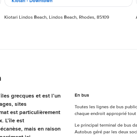
Kiotari - Downtown
Kiotari Lindos Beach, Lindos Beach, Rhodes, 85109
n
 îles grecques et est l’un
En bus
ages, sites
Toutes les lignes de bus publi
imat est particulièrement
chaque endroit approprié tout a
 L’île est
Le principal terminal de bus d
écanèse, mais en raison
Autobus géré par les deux sociét
parément ici.