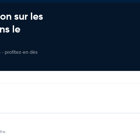
on sur les
ns le
 - profitez-en dès
fre.