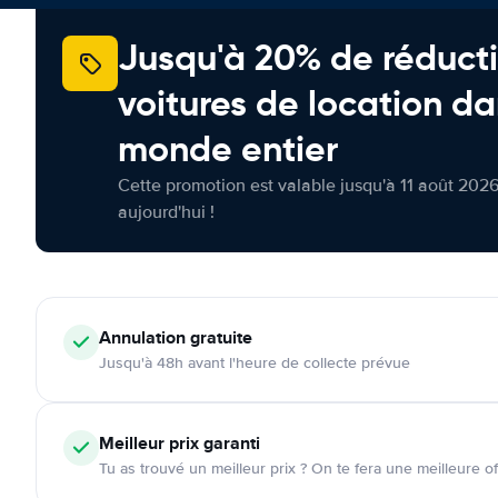
Jusqu'à 20% de réducti
voitures de location da
monde entier
Cette promotion est valable jusqu'à 11 août 2026
aujourd'hui !
Annulation
gratuite
Jusqu'à 48h avant l'heure de collecte prévue
Meilleur prix garanti
Tu as trouvé un meilleur prix ? On te fera une meilleure of