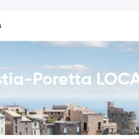
s
stia-Poretta LOC
s
rt de