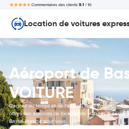
9.1
Commentaires des clients
/ 10
Location de voitures expres
Aéroport de Ba
VOITURE
Gagnez du temps et de l'argent. Nous comparons le
offres des agences de location de voitures à Aéropo
Bastia-Poretta pour vous.