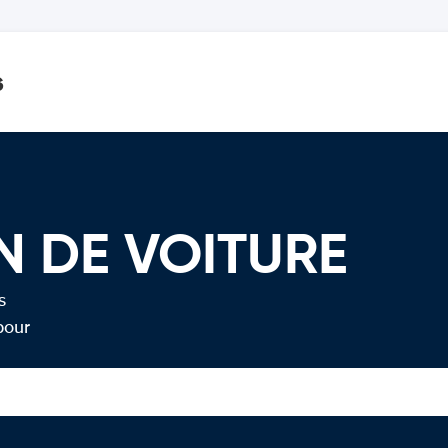
s
N DE VOITURE
s
pour