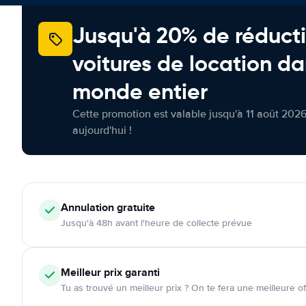
Jusqu'à 20% de réducti
voitures de location da
monde entier
Cette promotion est valable jusqu'à 11 août 2026
aujourd'hui !
Annulation
gratuite
Jusqu'à 48h avant l'heure de collecte prévue
Meilleur prix garanti
Tu as trouvé un meilleur prix ? On te fera une meilleure of