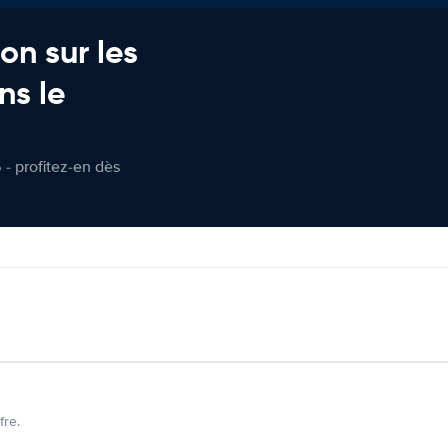
on sur les
ns le
 - profitez-en dès
fre.