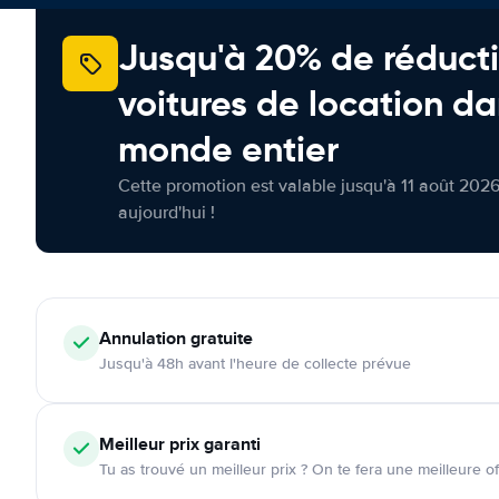
Jusqu'à 20% de réducti
voitures de location da
monde entier
Cette promotion est valable jusqu'à 11 août 2026
aujourd'hui !
Annulation
gratuite
Jusqu'à 48h avant l'heure de collecte prévue
Meilleur prix garanti
Tu as trouvé un meilleur prix ? On te fera une meilleure of