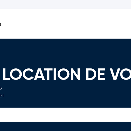
s
és LOCATION DE V
s
el