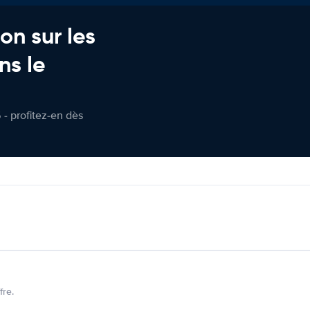
on sur les
ns le
 - profitez-en dès
fre.