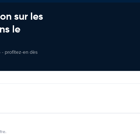
on sur les
ns le
 - profitez-en dès
fre.