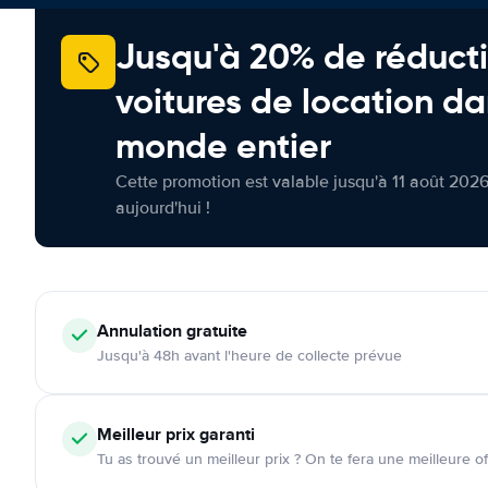
Jusqu'à 20% de réducti
voitures de location da
monde entier
Cette promotion est valable jusqu'à 11 août 2026
aujourd'hui !
Annulation
gratuite
Jusqu'à 48h avant l'heure de collecte prévue
Meilleur prix garanti
Tu as trouvé un meilleur prix ? On te fera une meilleure of