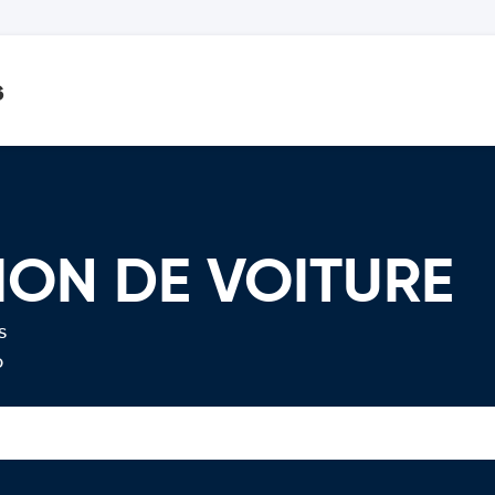
s
ION DE VOITURE
s
o