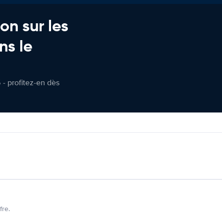
on sur les
ns le
 - profitez-en dès
fre.