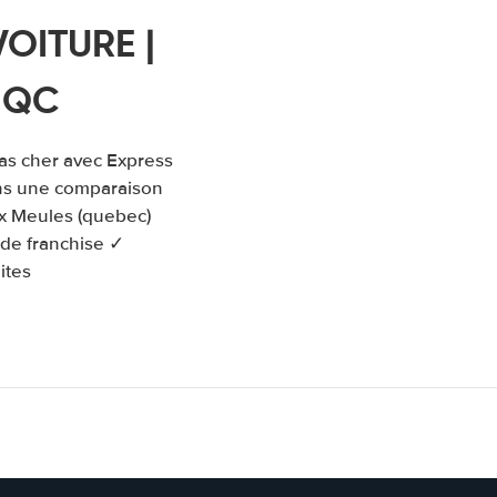
OITURE |
, QC
pas cher avec Express
ons une comparaison
ux Meules (quebec)
 de franchise ✓
ites