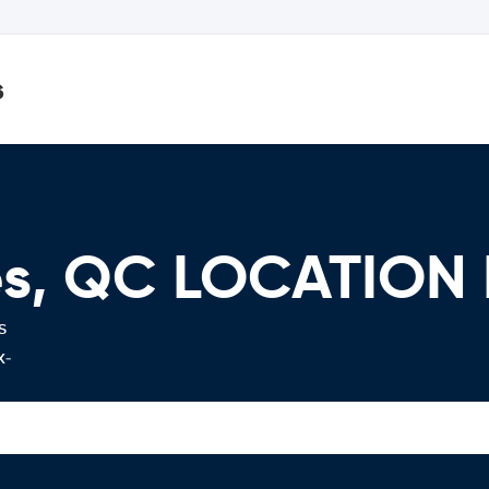
s
s, QC LOCATION 
s
x-