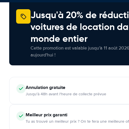
Jusqu'à 20% de réducti
voitures de location da
monde entier
Cette promotion est valable jusqu'à 11 août 2026
aujourd'hui !
Annulation
gratuite
Jusqu'à 48h avant l'heure de collecte prévue
Meilleur prix garanti
Tu as trouvé un meilleur prix ? On te fera une meilleure of