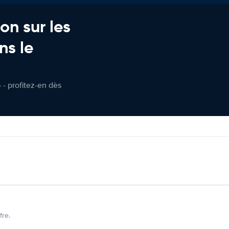
on sur les
ns le
 - profitez-en dès
fre.