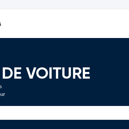
s
 DE VOITURE
s
our