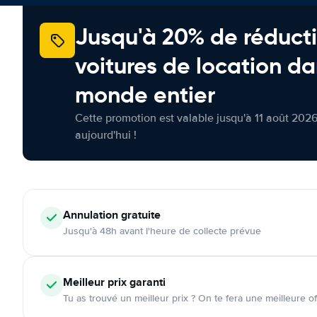
Jusqu'à 20% de réducti
voitures de location da
monde entier
Cette promotion est valable jusqu'à 11 août 2026
aujourd'hui !
Annulation
gratuite
Jusqu'à 48h avant l'heure de collecte prévue
Meilleur prix garanti
Tu as trouvé un meilleur prix ? On te fera une meilleure of