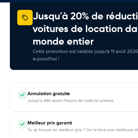
Jusqu'à 20% de réducti
voitures de location da
monde entier
Cette promotion est valable jusqu'à 11 août 2026
aujourd'hui !
Annulation
gratuite
Jusqu'à 48h avant l'heure de collecte prévue
Meilleur prix garanti
Tu as trouvé un meilleur prix ? On te fera une meilleure of