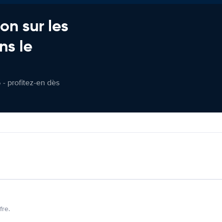
on sur les
ns le
 - profitez-en dès
fre.