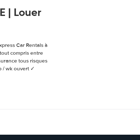
 | Louer
Express Car Rentals à
 tout compris entre
ssurance tous risques
p / wk ouvert ✓