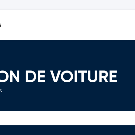
s
ION DE VOITURE
s