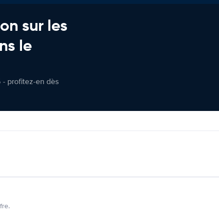
on sur les
ns le
 - profitez-en dès
fre.