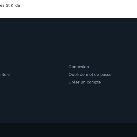
es St Kilda
Connexion
entèle
Oubli de mot de passe
Créer un compte