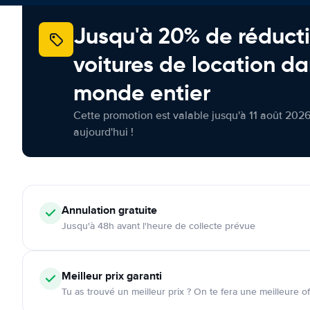
Jusqu'à 20% de réducti
voitures de location da
monde entier
Cette promotion est valable jusqu'à 11 août 2026
aujourd'hui !
Annulation
gratuite
Jusqu'à 48h avant l'heure de collecte prévue
Meilleur prix garanti
Tu as trouvé un meilleur prix ? On te fera une meilleure of