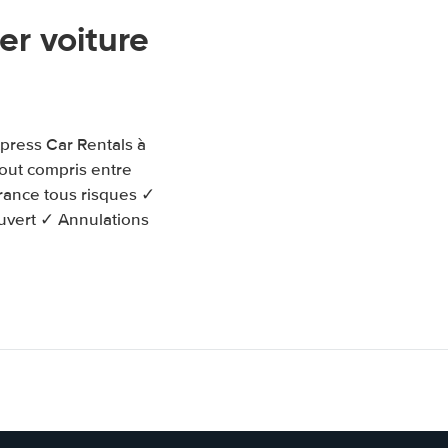
r voiture
xpress Car Rentals à
tout compris entre
urance tous risques ✓
ouvert ✓ Annulations