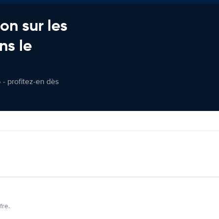
on sur les
ns le
 - profitez-en dès
fre.