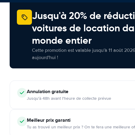
Jusqu'à 20% de réducti
voitures de location da
monde entier
Cette promotion est valable jusqu'à 11 août 2026
aujourd'hui !
Annulation
gratuite
Jusqu'à 48h avant l'heure de collecte prévue
Meilleur prix garanti
Tu as trouvé un meilleur prix ? On te fera une meilleure of