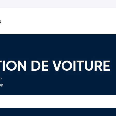
s
TION DE VOITURE
s
by