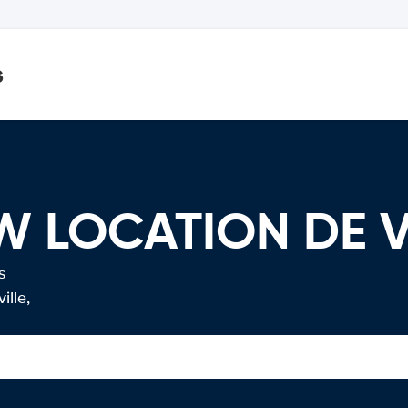
s
NSW LOCATION DE 
s
ille,