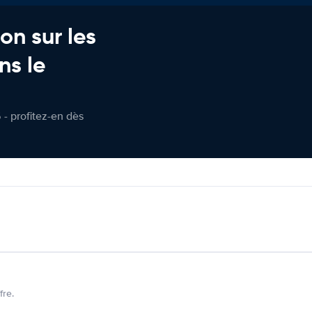
on sur les
ns le
 - profitez-en dès
fre.