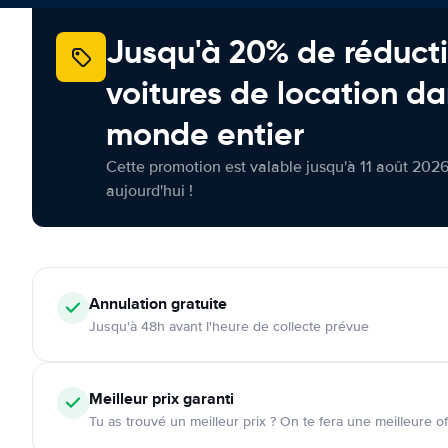
Jusqu'à 20% de réducti
voitures de location da
monde entier
Cette promotion est valable jusqu'à 11 août 2026
aujourd'hui !
Annulation
gratuite
Jusqu'à 48h avant l'heure de collecte prévue
Meilleur prix garanti
Tu as trouvé un meilleur prix ? On te fera une meilleure of