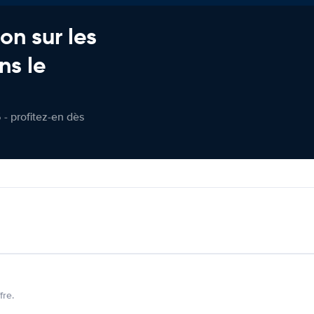
on sur les
ns le
 - profitez-en dès
fre.