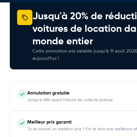
Jusqu'à 20% de réducti
voitures de location da
monde entier
Cette promotion est valable jusqu'à 11 août 2026
aujourd'hui !
Annulation
gratuite
Jusqu'à 48h avant l'heure de collecte prévue
Meilleur prix garanti
Tu as trouvé un meilleur prix ? On te fera une meilleure of