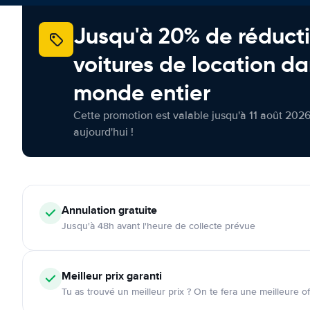
Jusqu'à 20% de réducti
voitures de location da
monde entier
Cette promotion est valable jusqu'à 11 août 2026
aujourd'hui !
Annulation
gratuite
Jusqu'à 48h avant l'heure de collecte prévue
Meilleur prix garanti
Tu as trouvé un meilleur prix ? On te fera une meilleure of