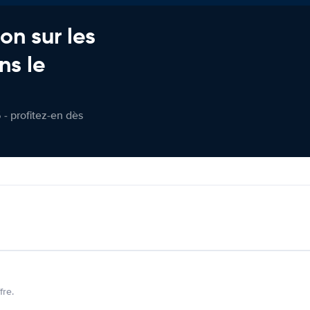
on sur les
ns le
 - profitez-en dès
fre.