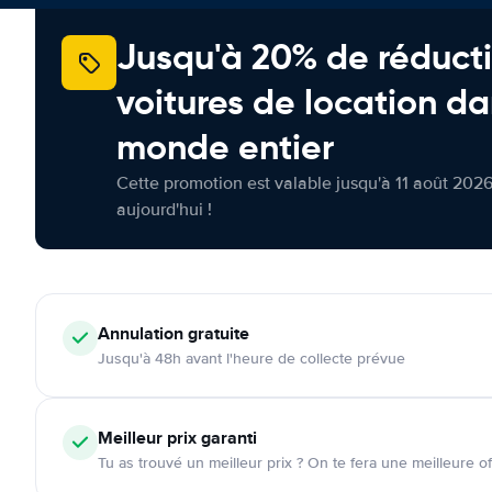
Jusqu'à 20% de réducti
voitures de location da
monde entier
Cette promotion est valable jusqu'à 11 août 2026
aujourd'hui !
Annulation
gratuite
Jusqu'à 48h avant l'heure de collecte prévue
Meilleur prix garanti
Tu as trouvé un meilleur prix ? On te fera une meilleure of