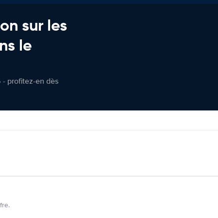
on sur les
ns le
 - profitez-en dès
fre.