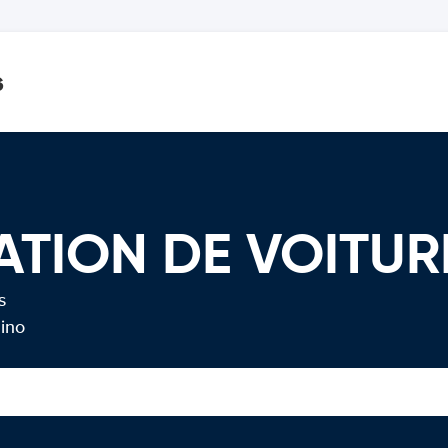
s
ATION DE VOITUR
s
mino