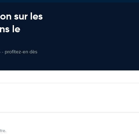
on sur les
ns le
 - profitez-en dès
fre.