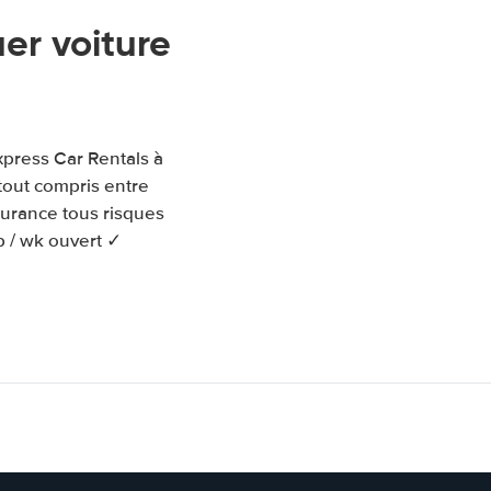
er voiture
xpress Car Rentals à
tout compris entre
surance tous risques
p / wk ouvert ✓