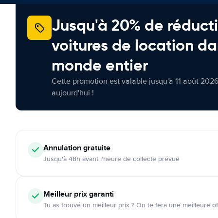
Jusqu'à 20% de réducti
voitures de location da
monde entier
Cette promotion est valable jusqu'à 11 août 2026
aujourd'hui !
Annulation
gratuite
Jusqu'à 48h avant l'heure de collecte prévue
Meilleur prix garanti
Tu as trouvé un meilleur prix ? On te fera une meilleure of