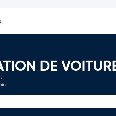
s
ATION DE VOITUR
s
pin