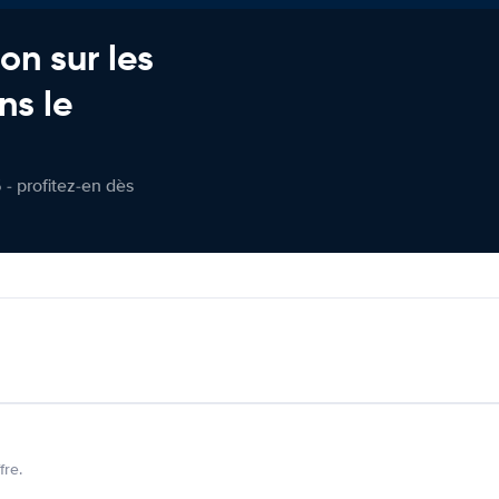
on sur les
ns le
 - profitez-en dès
fre.