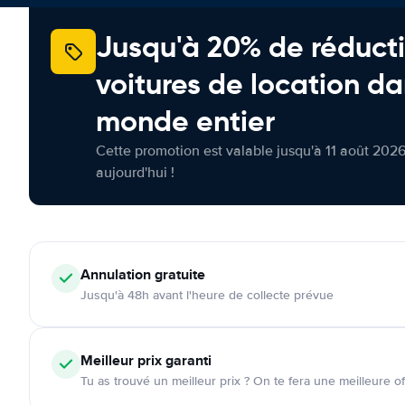
Jusqu'à 20% de réducti
voitures de location da
monde entier
Cette promotion est valable jusqu'à 11 août 2026
aujourd'hui !
Annulation
gratuite
Jusqu'à 48h avant l'heure de collecte prévue
Meilleur prix garanti
Tu as trouvé un meilleur prix ? On te fera une meilleure of