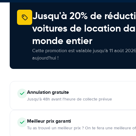
Jusqu'à 20% de réducti
voitures de location da
monde entier
Cette promotion est valable jusqu'à 11 août 2026
aujourd'hui !
Annulation
gratuite
Jusqu'à 48h avant l'heure de collecte prévue
Meilleur prix garanti
Tu as trouvé un meilleur prix ? On te fera une meilleure of