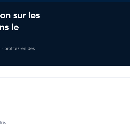
on sur les
ns le
 - profitez-en dès
fre.