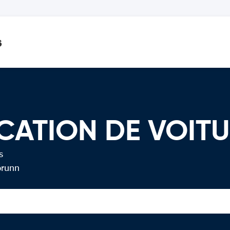
s
OCATION DE VOIT
s
brunn