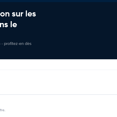
on sur les
ns le
 - profitez-en dès
fre.