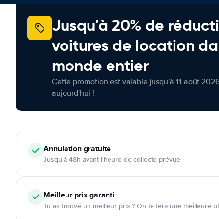
Jusqu'à 20% de réducti
voitures de location da
monde entier
Cette promotion est valable jusqu'à 11 août 2026
aujourd'hui !
Annulation
gratuite
Jusqu'à 48h avant l'heure de collecte prévue
Meilleur prix garanti
Tu as trouvé un meilleur prix ? On te fera une meilleure of