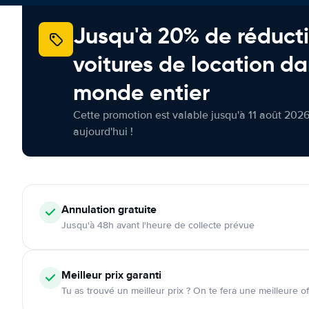
Jusqu'à 20% de réducti
voitures de location da
monde entier
Cette promotion est valable jusqu'à 11 août 2026
aujourd'hui !
Annulation
gratuite
Jusqu'à 48h avant l'heure de collecte prévue
Meilleur prix garanti
Tu as trouvé un meilleur prix ? On te fera une meilleure of