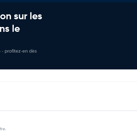
on sur les
ns le
 - profitez-en dès
fre.