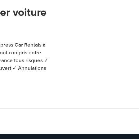
r voiture
xpress Car Rentals à
tout compris entre
urance tous risques ✓
ouvert ✓ Annulations