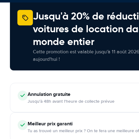
Jusqu'à 20% de réducti
voitures de location da
monde entier
Cette promotion est valable jusqu'à 11 août 2026
aujourd'hui !
Annulation
gratuite
Jusqu'à 48h avant l'heure de collecte prévue
Meilleur prix garanti
Tu as trouvé un meilleur prix ? On te fera une meilleure of