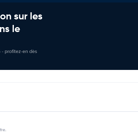
on sur les
ns le
 - profitez-en dès
fre.