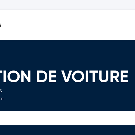
s
TION DE VOITURE
s
rn