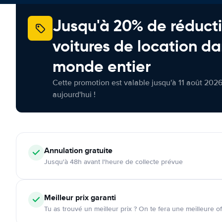
Jusqu'à 20% de réducti
voitures de location da
monde entier
Cette promotion est valable jusqu'à 11 août 2026
aujourd'hui !
Annulation
gratuite
Jusqu'à 48h avant l'heure de collecte prévue
Meilleur prix garanti
Tu as trouvé un meilleur prix ? On te fera une meilleure of