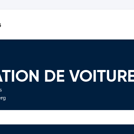
s
ATION DE VOITUR
s
erg