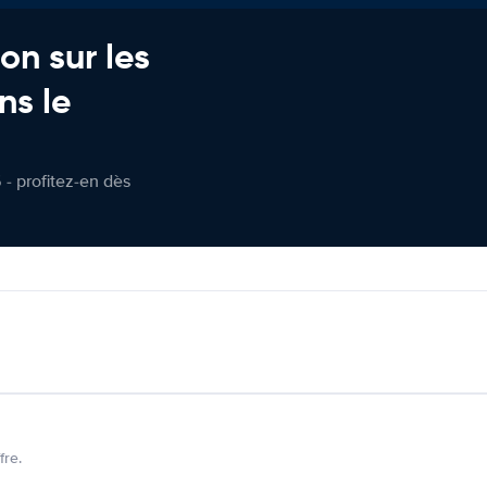
on sur les
ns le
 - profitez-en dès
fre.