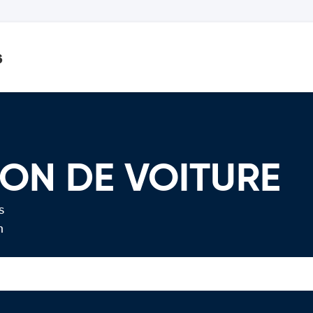
s
ION DE VOITURE
s
n