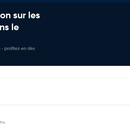
on sur les
ns le
 - profitez-en dès
fre.