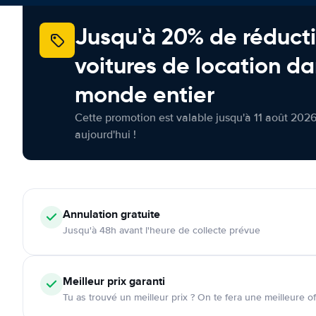
Jusqu'à 20% de réducti
voitures de location da
monde entier
Cette promotion est valable jusqu'à 11 août 2026
aujourd'hui !
Annulation
gratuite
Jusqu'à 48h avant l'heure de collecte prévue
Meilleur prix garanti
Tu as trouvé un meilleur prix ? On te fera une meilleure of