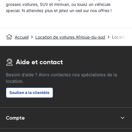
grosses voitures, SUV et minivan, ou louez un véhicule
special. N attendez plus et jetez un oeil sur nos offres !
Accueil
Location de voitures Afrique-du-sud
Location d
Aide et contact
Besoin d'aide ? Alors contactez nos spécialistes de la
location.
Soutien à la clientèle
Compte