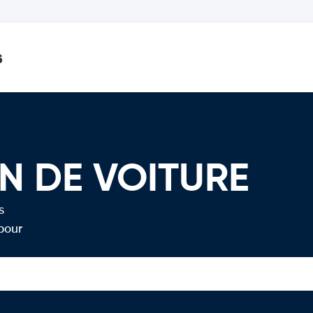
s
N DE VOITURE
s
pour