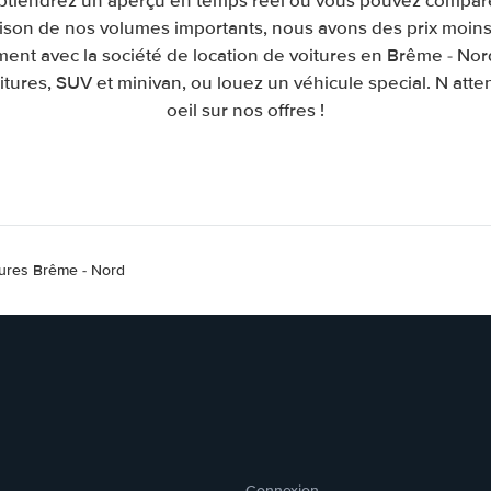
obtiendrez un aperçu en temps réel où vous pouvez comparer
raison de nos volumes importants, nous avons des prix moins
ment avec la société de location de voitures en Brême - No
itures, SUV et minivan, ou louez un véhicule special. N atte
oeil sur nos offres !
tures Brême - Nord
Connexion