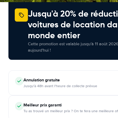
Jusqu'à 20% de réducti
voitures de location da
monde entier
Cette promotion est valable jusqu'à 11 août 2026
aujourd'hui !
Annulation
gratuite
Jusqu'à 48h avant l'heure de collecte prévue
Meilleur prix garanti
Tu as trouvé un meilleur prix ? On te fera une meilleure of