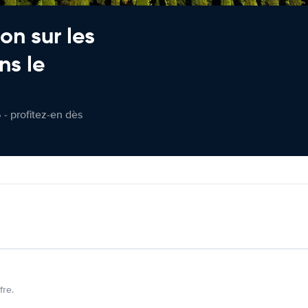
on sur les
ns le
 - profitez-en dès
fre.