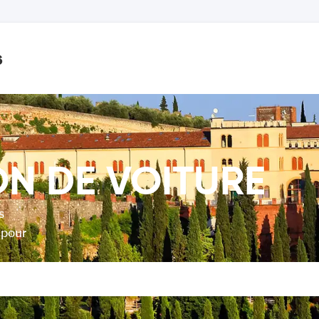
s
ON DE VOITURE
s
 pour