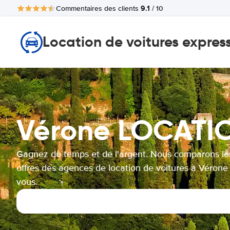
9.1
Commentaires des clients
/ 10
Location de voitures expres
Vérone LOCATI
Gagnez du temps et de l'argent. Nous comparons le
offres des agences de location de voitures à Vérone
vous.