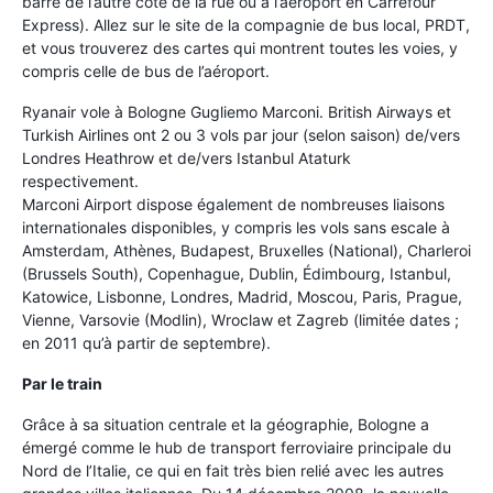
barre de l’autre côté de la rue ou à l’aéroport en Carrefour
Express). Allez sur le site de la compagnie de bus local, PRDT,
et vous trouverez des cartes qui montrent toutes les voies, y
compris celle de bus de l’aéroport.
Ryanair vole à Bologne Gugliemo Marconi. British Airways et
Turkish Airlines ont 2 ou 3 vols par jour (selon saison) de/vers
Londres Heathrow et de/vers Istanbul Ataturk
respectivement.
Marconi Airport dispose également de nombreuses liaisons
internationales disponibles, y compris les vols sans escale à
Amsterdam, Athènes, Budapest, Bruxelles (National), Charleroi
(Brussels South), Copenhague, Dublin, Édimbourg, Istanbul,
Katowice, Lisbonne, Londres, Madrid, Moscou, Paris, Prague,
Vienne, Varsovie (Modlin), Wroclaw et Zagreb (limitée dates ;
en 2011 qu’à partir de septembre).
Par le train
Grâce à sa situation centrale et la géographie, Bologne a
émergé comme le hub de transport ferroviaire principale du
Nord de l’Italie, ce qui en fait très bien relié avec les autres