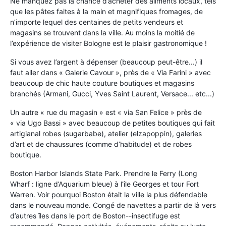
Ne manquez pas la chance d’acheter des aliments locaux, tels
que les pâtes faites à la main et magnifiques fromages, de
n’importe lequel des centaines de petits vendeurs et
magasins se trouvent dans la ville. Au moins la moitié de
l’expérience de visiter Bologne est le plaisir gastronomique !
Si vous avez l’argent à dépenser (beaucoup peut-être...) il
faut aller dans « Galerie Cavour », près de « Via Farini » avec
beaucoup de chic haute couture boutiques et magasins
branchés (Armani, Gucci, Yves Saint Laurent, Versace... etc...)
Un autre « rue du magasin » est « via San Felice » près de
« via Ugo Bassi » avec beaucoup de petites boutiques qui fait
artigianal robes (sugarbabe), atelier (elzapoppin), galeries
d’art et de chaussures (comme d’habitude) et de robes
boutique.
Boston Harbor Islands State Park. Prendre le Ferry (Long
Wharf : ligne d’Aquarium bleue) à l’île Georges et tour Fort
Warren. Voir pourquoi Boston était la ville la plus défendable
dans le nouveau monde. Congé de navettes a partir de là vers
d’autres îles dans le port de Boston--insectifuge est