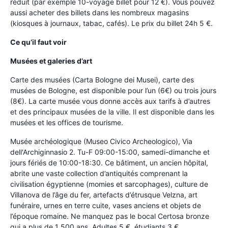
réduit (par exemple 10-voyage billet pour 12 €). Vous pouvez
aussi acheter des billets dans les nombreux magasins
(kiosques à journaux, tabac, cafés). Le prix du billet 24h 5 €.
Ce qu’il faut voir
Musées et galeries d’art
Carte des musées (Carta Bologne dei Musei), carte des
musées de Bologne, est disponible pour l’un (6€) ou trois jours
(8€). La carte musée vous donne accès aux tarifs à d’autres
et des principaux musées de la ville. Il est disponible dans les
musées et les offices de tourisme.
Musée archéologique (Museo Civico Archeologico), Via
dell'Archiginnasio 2. Tu-F 09:00-15:00, samedi-dimanche et
jours fériés de 10:00-18:30. Ce bâtiment, un ancien hôpital,
abrite une vaste collection d’antiquités comprenant la
civilisation égyptienne (momies et sarcophages), culture de
Villanova de l’âge du fer, artefacts d’étrusque Velzna, art
funéraire, urnes en terre cuite, vases anciens et objets de
l’époque romaine. Ne manquez pas le bocal Certosa bronze
qui a plus de 1 500 ans. Adultes 5 €, étudiants 3 €.