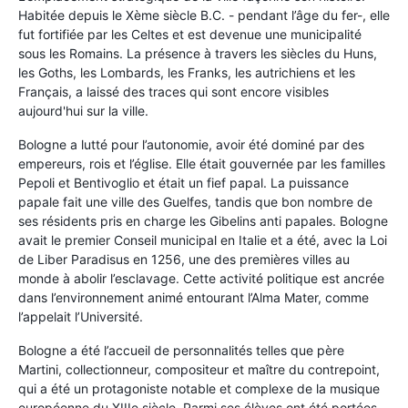
Habitée depuis le Xème siècle B.C. - pendant l’âge du fer-, elle
fut fortifiée par les Celtes et est devenue une municipalité
sous les Romains. La présence à travers les siècles du Huns,
les Goths, les Lombards, les Franks, les autrichiens et les
Français, a laissé des traces qui sont encore visibles
aujourd'hui sur la ville.
Bologne a lutté pour l’autonomie, avoir été dominé par des
empereurs, rois et l’église. Elle était gouvernée par les familles
Pepoli et Bentivoglio et était un fief papal. La puissance
papale fait une ville des Guelfes, tandis que bon nombre de
ses résidents pris en charge les Gibelins anti papales. Bologne
avait le premier Conseil municipal en Italie et a été, avec la Loi
de Liber Paradisus en 1256, une des premières villes au
monde à abolir l’esclavage. Cette activité politique est ancrée
dans l’environnement animé entourant l’Alma Mater, comme
l’appelait l’Université.
Bologne a été l’accueil de personnalités telles que père
Martini, collectionneur, compositeur et maître du contrepoint,
qui a été un protagoniste notable et complexe de la musique
européenne du XIIIe siècle. Parmi ses élèves ont été portées