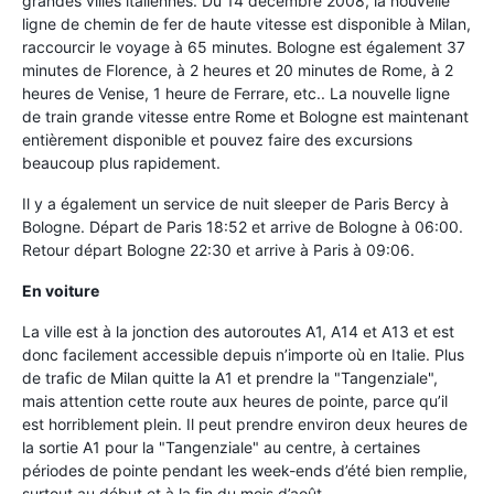
grandes villes italiennes. Du 14 décembre 2008, la nouvelle
ligne de chemin de fer de haute vitesse est disponible à Milan,
raccourcir le voyage à 65 minutes. Bologne est également 37
minutes de Florence, à 2 heures et 20 minutes de Rome, à 2
heures de Venise, 1 heure de Ferrare, etc.. La nouvelle ligne
de train grande vitesse entre Rome et Bologne est maintenant
entièrement disponible et pouvez faire des excursions
beaucoup plus rapidement.
Il y a également un service de nuit sleeper de Paris Bercy à
Bologne. Départ de Paris 18:52 et arrive de Bologne à 06:00.
Retour départ Bologne 22:30 et arrive à Paris à 09:06.
En voiture
La ville est à la jonction des autoroutes A1, A14 et A13 et est
donc facilement accessible depuis n’importe où en Italie. Plus
de trafic de Milan quitte la A1 et prendre la "Tangenziale",
mais attention cette route aux heures de pointe, parce qu’il
est horriblement plein. Il peut prendre environ deux heures de
la sortie A1 pour la "Tangenziale" au centre, à certaines
périodes de pointe pendant les week-ends d’été bien remplie,
surtout au début et à la fin du mois d’août.