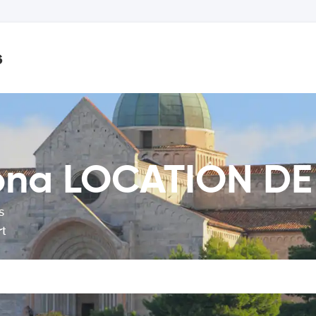
s
ona LOCATION DE
s
rt