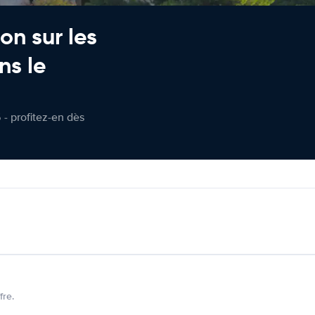
on sur les
ns le
 - profitez-en dès
fre.