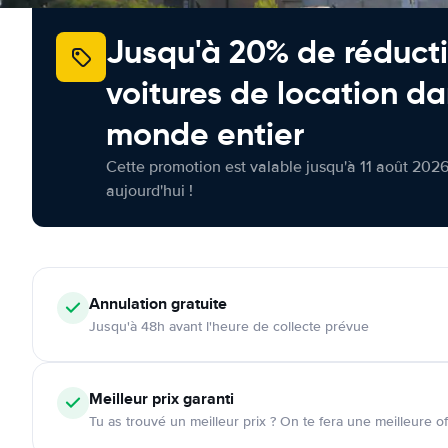
Jusqu'à 20% de réducti
voitures de location da
monde entier
Cette promotion est valable jusqu'à 11 août 2026
aujourd'hui !
Annulation
gratuite
Jusqu'à 48h avant l'heure de collecte prévue
Meilleur prix garanti
Tu as trouvé un meilleur prix ? On te fera une meilleure of