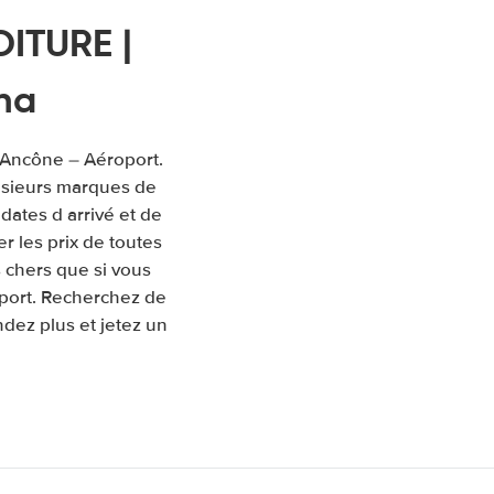
ITURE |
na
à Ancône – Aéroport.
usieurs marques de
 dates d arrivé et de
 les prix de toutes
 chers que si vous
oport. Recherchez de
ndez plus et jetez un