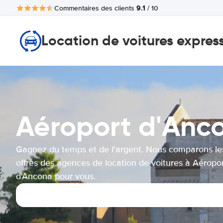
9.1
Commentaires des clients
/ 10
Location de voitures expres
Aéroport d'Anc
Gagnez du temps et de l'argent. Nous comparons le
offres des agences de location de voitures à Aéropo
d'Ancona pour vous.