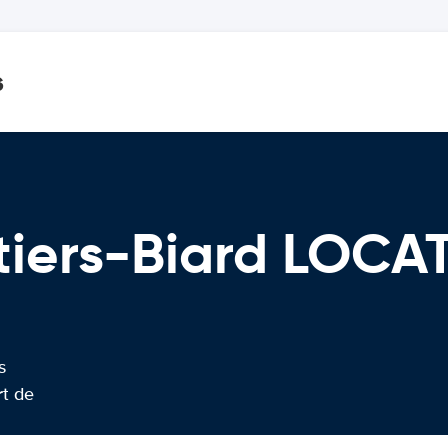
s
tiers-Biard LOCA
s
rt de