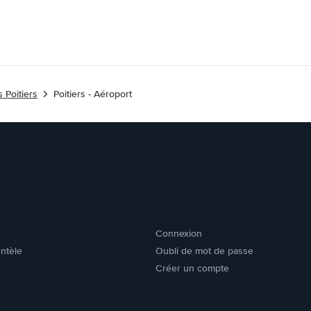
 Poitiers
Poitiers - Aéroport
Connexion
entèle
Oubli de mot de passe
Créer un compte