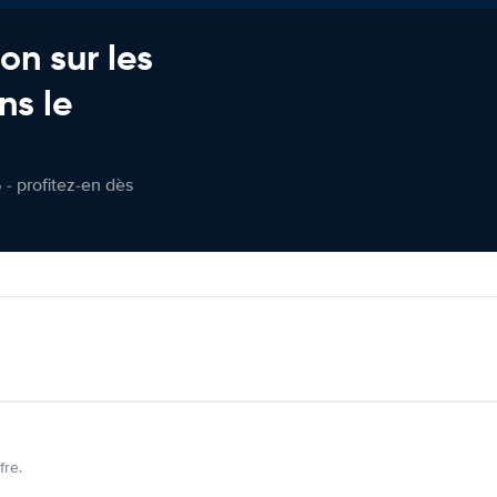
on sur les
ns le
 - profitez-en dès
fre.