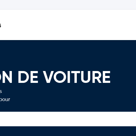
s
N DE VOITURE
s
 pour