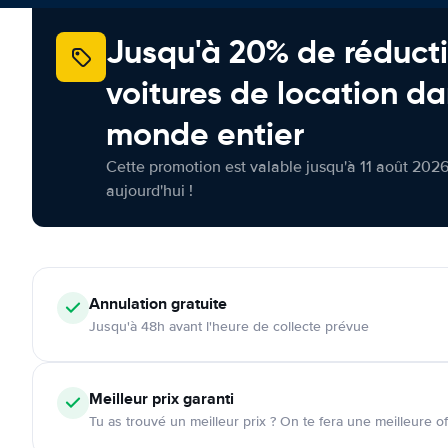
Jusqu'à 20% de réducti
voitures de location da
monde entier
Cette promotion est valable jusqu'à 11 août 2026
aujourd'hui !
Annulation
gratuite
Jusqu'à 48h avant l'heure de collecte prévue
Meilleur prix garanti
Tu as trouvé un meilleur prix ? On te fera une meilleure of